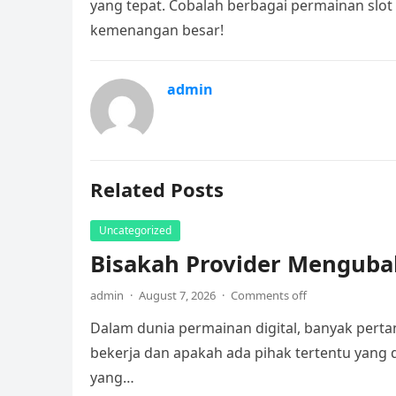
yang tepat. Cobalah berbagai permainan slot
kemenangan besar!
admin
Related Posts
Uncategorized
Bisakah Provider Mengubah
admin
·
August 7, 2026
·
Comments off
Dalam dunia permainan digital, banyak per
bekerja dan apakah ada pihak tertentu yang
yang…