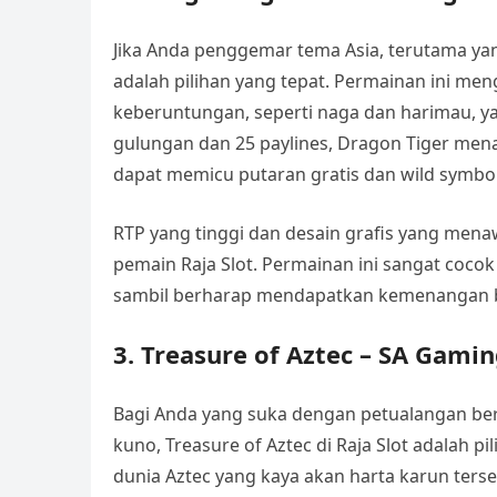
Jika Anda penggemar tema Asia, terutama ya
adalah pilihan yang tepat. Permainan ini 
keberuntungan, seperti naga dan harimau, y
gulungan dan 25 paylines, Dragon Tiger men
dapat memicu putaran gratis dan wild symb
RTP yang tinggi dan desain grafis yang mena
pemain Raja Slot. Permainan ini sangat coco
sambil berharap mendapatkan kemenangan b
3. Treasure of Aztec – SA Gami
Bagi Anda yang suka dengan petualangan be
kuno, Treasure of Aztec di Raja Slot adalah 
dunia Aztec yang kaya akan harta karun ters