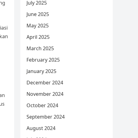
ang
July 2025
June 2025
May 2025
iasi
tkan
April 2025
March 2025
February 2025
January 2025
December 2024
November 2024
an
us
October 2024
September 2024
August 2024