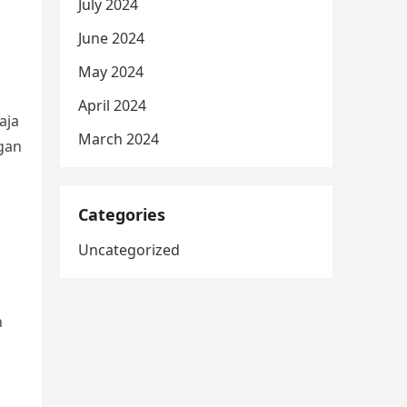
July 2024
June 2024
May 2024
April 2024
aja
March 2024
gan
Categories
Uncategorized
n