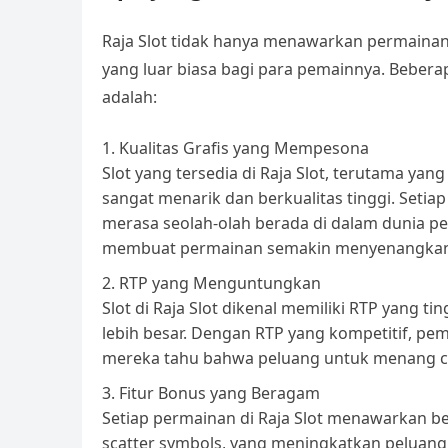
Raja Slot tidak hanya menawarkan permainan
yang luar biasa bagi para pemainnya. Beberap
adalah:
Kualitas Grafis yang Mempesona
Slot yang tersedia di Raja Slot, terutama y
sangat menarik dan berkualitas tinggi. Seti
merasa seolah-olah berada di dalam dunia p
membuat permainan semakin menyenangkan 
RTP yang Menguntungkan
Slot di Raja Slot dikenal memiliki RTP yang 
lebih besar. Dengan RTP yang kompetitif, pe
mereka tahu bahwa peluang untuk menang c
Fitur Bonus yang Beragam
Setiap permainan di Raja Slot menawarkan ber
scatter symbols, yang meningkatkan peluang