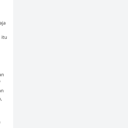
aja
 itu
an
f
an
,
n