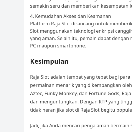
semakin seru dan memberikan kesempatan l
Kemudahan Akses dan Keamanan
Platform Raja Slot dirancang untuk member
Slot menggunakan teknologi enkripsi canggi
yang aman. Selain itu, pemain dapat dengan
PC maupun smartphone.
Kesimpulan
Raja Slot adalah tempat yang tepat bagi para
permainan menarik yang dikembangkan oleh SA
Aztec, Funky Monkey, dan Fortune Gods, Ra
dan menguntungkan. Dengan RTP yang tinggi
tidak heran jika slot di Raja Slot begitu popu
Jadi, jika Anda mencari pengalaman bermain 