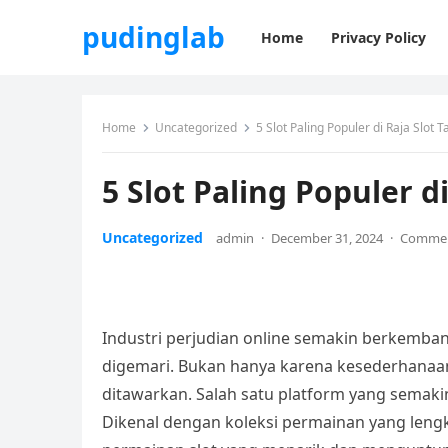
pudinglab
Home
Privacy Policy
Home
Uncategorized
5 Slot Paling Populer di Raja Slot T
5 Slot Paling Populer d
Uncategorized
admin
·
December 31, 2024
·
Commen
Industri perjudian online semakin berkemban
digemari. Bukan hanya karena kesederhanaan
ditawarkan. Salah satu platform yang semaki
Dikenal dengan koleksi permainan yang lengk