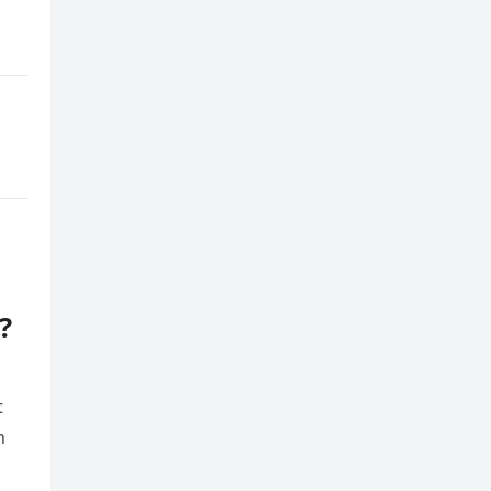
?
t
n