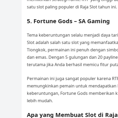
satu slot paling populer di Raja Slot tahun ini.
5. Fortune Gods – SA Gaming
Tema keberuntungan selalu menjadi daya tarik
Slot adalah salah satu slot yang memanfaat
Tiongkok, permainan ini penuh dengan simb
dan emas. Dengan 5 gulungan dan 20 paylin
terutama jika Anda berhasil memicu fitur put
Permainan ini juga sangat populer karena RTP 
memungkinkan pemain untuk mendapatkan ke
keberuntungan, Fortune Gods memberikan 
lebih mudah.
Apa yang Membuat Slot di Raja 