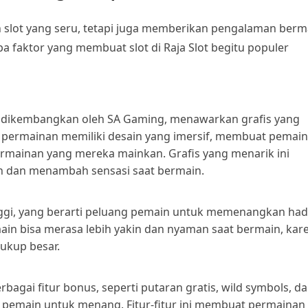
 slot yang seru, tetapi juga memberikan pengalaman berm
a faktor yang membuat slot di Raja Slot begitu populer
ang dikembangkan oleh SA Gaming, menawarkan grafis yang
ap permainan memiliki desain yang imersif, membuat pemain
ermainan yang mereka mainkan. Grafis yang menarik ini
dan menambah sensasi saat bermain.
tinggi, yang berarti peluang pemain untuk memenangkan had
main bisa merasa lebih yakin dan nyaman saat bermain, kar
ukup besar.
bagai fitur bonus, seperti putaran gratis, wild symbols, d
 pemain untuk menang. Fitur-fitur ini membuat permainan