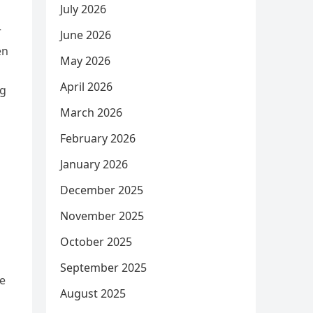
July 2026
r
June 2026
en
May 2026
April 2026
ng
March 2026
February 2026
January 2026
December 2025
November 2025
October 2025
September 2025
ke
August 2025