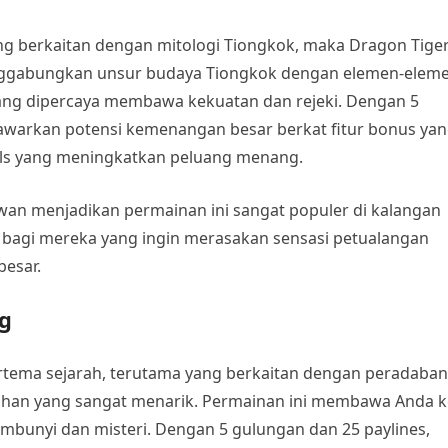
ng berkaitan dengan mitologi Tiongkok, maka Dragon Tige
menggabungkan unsur budaya Tiongkok dengan elemen-elem
ang dipercaya membawa kekuatan dan rejeki. Dengan 5
awarkan potensi kemenangan besar berkat fitur bonus ya
ols yang meningkatkan peluang menang.
wan menjadikan permainan ini sangat populer di kalangan
k bagi mereka yang ingin merasakan sensasi petualangan
esar.
ng
rtema sejarah, terutama yang berkaitan dengan peradaban
pilihan yang sangat menarik. Permainan ini membawa Anda 
embunyi dan misteri. Dengan 5 gulungan dan 25 paylines,