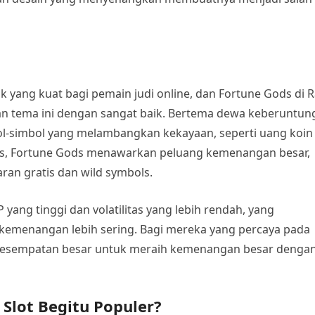
 yang kuat bagi pemain judi online, dan Fortune Gods di R
kan tema ini dengan sangat baik. Bertema dewa keberuntun
ol-simbol yang melambangkan kekayaan, seperti uang koin
es, Fortune Gods menawarkan peluang kemenangan besar,
aran gratis dan wild symbols.
yang tinggi dan volatilitas yang lebih rendah, yang
menangan lebih sering. Bagi mereka yang percaya pada
kesempatan besar untuk meraih kemenangan besar denga
Slot Begitu Populer?