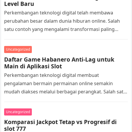
Level Baru
Perkembangan teknologi digital telah membawa
perubahan besar dalam dunia hiburan online. Salah
satu contoh yang mengalami transformasi paling
menarik adalah permainan slot online. Dari tampilan
sederhana dengan…
Uncategorized
Daftar Game Habanero Anti-Lag untuk
Main di Aplikasi Slot
Perkembangan teknologi digital membuat
pengalaman bermain permainan online semakin
mudah diakses melalui berbagai perangkat. Salah satu
hal yang slot gacor menjadi perhatian pemain saat
menikmati permainan slot…
Uncategorized
Komparasi Jackpot Tetap vs Progresif di
slot 777