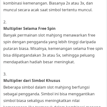
kombinasi kemenangan. Biasanya 2x atau 3x, dan
muncul secara acak saat simbol tertentu muncul.
Multiplier Selama Free Spin
Banyak permainan slot mahjong menawarkan free
spin dengan pengganda yang lebih tinggi daripada
putaran biasa. Misalnya, kemenangan selama free spin
bisa dilipatgandakan 3x atau 5x, sehingga peluang
mendapatkan hadiah besar meningkat.
Multiplier dari Simbol Khusus
Beberapa simbol dalam slot mahjong berfungsi
sebagai pengganda. Simbol ini bisa menggantikan
simbol biasa sekaligus meningkatkan nilai