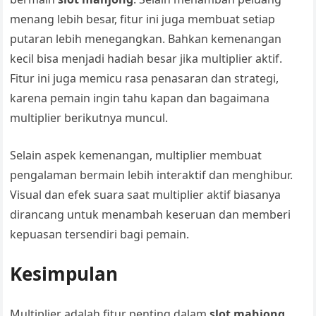
menang lebih besar, fitur ini juga membuat setiap
putaran lebih menegangkan. Bahkan kemenangan
kecil bisa menjadi hadiah besar jika multiplier aktif.
Fitur ini juga memicu rasa penasaran dan strategi,
karena pemain ingin tahu kapan dan bagaimana
multiplier berikutnya muncul.
Selain aspek kemenangan, multiplier membuat
pengalaman bermain lebih interaktif dan menghibur.
Visual dan efek suara saat multiplier aktif biasanya
dirancang untuk menambah keseruan dan memberi
kepuasan tersendiri bagi pemain.
Kesimpulan
Multiplier adalah fitur penting dalam
slot mahjong