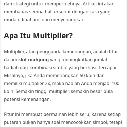
dan strategi untuk memperolehnya. Artikel ini akan
membahas semua hal tersebut dengan cara yang
mudah dipahami dan menyenangkan.
Apa Itu Multiplier?
Multiplier, atau pengganda kemenangan, adalah fitur
dalam
slot mahjong
yang meningkatkan jumlah
hadiah dari kombinasi simbol yang berhasil tercapai.
Misalnya, jika Anda memenangkan 50 koin dan
memiliki multiplier 2x, maka hadiah Anda menjadi 100
koin. Semakin tinggi multiplier, semakin besar pula
potensi kemenangan.
Fitur ini membuat permainan lebih seru, karena setiap
putaran bukan hanya soal mencocokkan simbol, tetapi