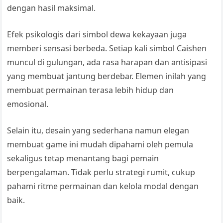
dengan hasil maksimal.
Efek psikologis dari simbol dewa kekayaan juga
memberi sensasi berbeda. Setiap kali simbol Caishen
muncul di gulungan, ada rasa harapan dan antisipasi
yang membuat jantung berdebar. Elemen inilah yang
membuat permainan terasa lebih hidup dan
emosional.
Selain itu, desain yang sederhana namun elegan
membuat game ini mudah dipahami oleh pemula
sekaligus tetap menantang bagi pemain
berpengalaman. Tidak perlu strategi rumit, cukup
pahami ritme permainan dan kelola modal dengan
baik.