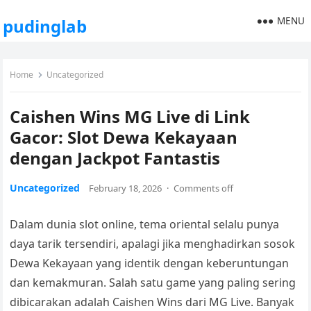
MENU
pudinglab
Home
Uncategorized
Caishen Wins MG Live di Link
Gacor: Slot Dewa Kekayaan
dengan Jackpot Fantastis
Uncategorized
February 18, 2026
·
Comments off
Dalam dunia slot online, tema oriental selalu punya
daya tarik tersendiri, apalagi jika menghadirkan sosok
Dewa Kekayaan yang identik dengan keberuntungan
dan kemakmuran. Salah satu game yang paling sering
dibicarakan adalah Caishen Wins dari MG Live. Banyak