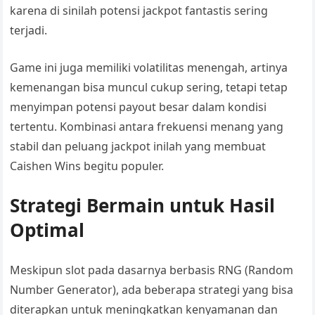
karena di sinilah potensi jackpot fantastis sering
terjadi.
Game ini juga memiliki volatilitas menengah, artinya
kemenangan bisa muncul cukup sering, tetapi tetap
menyimpan potensi payout besar dalam kondisi
tertentu. Kombinasi antara frekuensi menang yang
stabil dan peluang jackpot inilah yang membuat
Caishen Wins begitu populer.
Strategi Bermain untuk Hasil
Optimal
Meskipun slot pada dasarnya berbasis RNG (Random
Number Generator), ada beberapa strategi yang bisa
diterapkan untuk meningkatkan kenyamanan dan