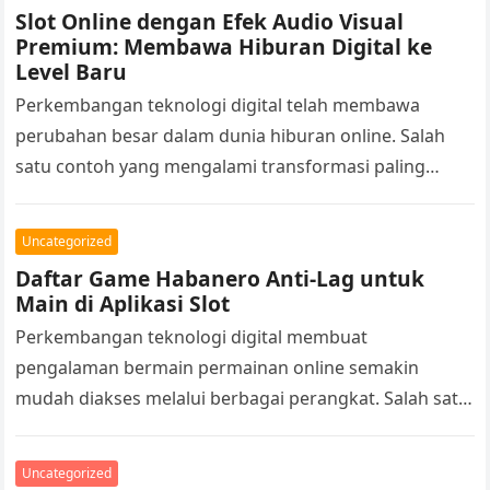
Slot Online dengan Efek Audio Visual
Premium: Membawa Hiburan Digital ke
Level Baru
Perkembangan teknologi digital telah membawa
perubahan besar dalam dunia hiburan online. Salah
satu contoh yang mengalami transformasi paling
menarik adalah permainan slot online. Dari tampilan
sederhana dengan…
Uncategorized
Daftar Game Habanero Anti-Lag untuk
Main di Aplikasi Slot
Perkembangan teknologi digital membuat
pengalaman bermain permainan online semakin
mudah diakses melalui berbagai perangkat. Salah satu
hal yang slot gacor menjadi perhatian pemain saat
menikmati permainan slot…
Uncategorized