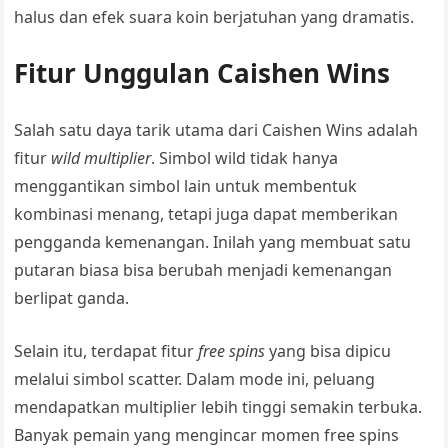
halus dan efek suara koin berjatuhan yang dramatis.
Fitur Unggulan Caishen Wins
Salah satu daya tarik utama dari Caishen Wins adalah
fitur
wild multiplier
. Simbol wild tidak hanya
menggantikan simbol lain untuk membentuk
kombinasi menang, tetapi juga dapat memberikan
pengganda kemenangan. Inilah yang membuat satu
putaran biasa bisa berubah menjadi kemenangan
berlipat ganda.
Selain itu, terdapat fitur
free spins
yang bisa dipicu
melalui simbol scatter. Dalam mode ini, peluang
mendapatkan multiplier lebih tinggi semakin terbuka.
Banyak pemain yang mengincar momen free spins