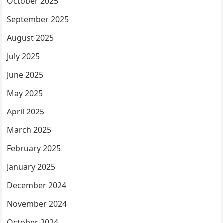
October 2025
September 2025
August 2025
July 2025
June 2025
May 2025
April 2025
March 2025
February 2025
January 2025
December 2024
November 2024
October 2024