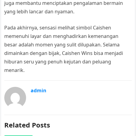
juga membantu menciptakan pengalaman bermain
yang lebih lancar dan nyaman.
Pada akhirnya, sensasi melihat simbol Caishen
memenuhi layar dan menghadirkan kemenangan
besar adalah momen yang sulit dilupakan. Selama
dimainkan dengan bijak, Caishen Wins bisa menjadi
hiburan seru yang penuh kejutan dan peluang
menarik.
admin
Related Posts