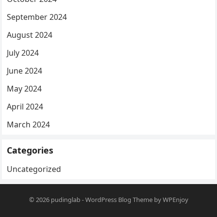
September 2024
August 2024
July 2024
June 2024
May 2024
April 2024
March 2024
Categories
Uncategorized
© 2026
pudinglab
-
WordPress Blog Theme
by
WPEnjoy