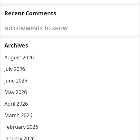
Recent Comments
NO COMMENTS TO SHOW.
Archives
August 2026
July 2026
June 2026
May 2026
April 2026
March 2026
February 2026
January 2026