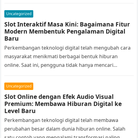
Peserta biasanya berlomba mengumpulkan skor
atau…
Uncategorized
Slot Interaktif Masa Kini: Bagaimana Fitur
Modern Membentuk Pengalaman Digital
Baru
Perkembangan teknologi digital telah mengubah cara
masyarakat menikmati berbagai bentuk hiburan
online. Saat ini, pengguna tidak hanya mencari
permainan dengan konsep sederhana, tetapi juga
pengalaman yang lebih…
Uncategorized
Slot Online dengan Efek Audio Visual
Premium: Membawa Hiburan Digital ke
Level Baru
Perkembangan teknologi digital telah membawa
perubahan besar dalam dunia hiburan online. Salah
satu contoh yang mengalami transformasi paling