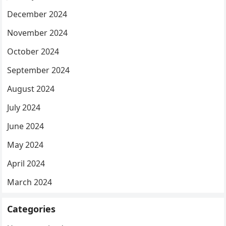
December 2024
November 2024
October 2024
September 2024
August 2024
July 2024
June 2024
May 2024
April 2024
March 2024
Categories