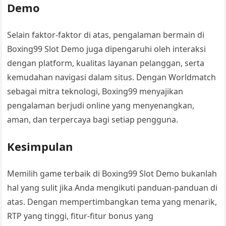
Demo
Selain faktor-faktor di atas, pengalaman bermain di
Boxing99 Slot Demo juga dipengaruhi oleh interaksi
dengan platform, kualitas layanan pelanggan, serta
kemudahan navigasi dalam situs. Dengan Worldmatch
sebagai mitra teknologi, Boxing99 menyajikan
pengalaman berjudi online yang menyenangkan,
aman, dan terpercaya bagi setiap pengguna.
Kesimpulan
Memilih game terbaik di Boxing99 Slot Demo bukanlah
hal yang sulit jika Anda mengikuti panduan-panduan di
atas. Dengan mempertimbangkan tema yang menarik,
RTP yang tinggi, fitur-fitur bonus yang