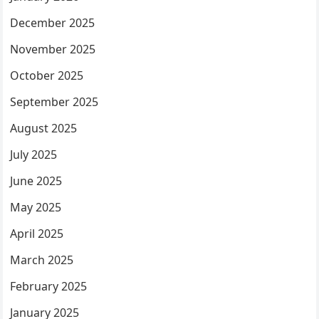
December 2025
November 2025
October 2025
September 2025
August 2025
July 2025
June 2025
May 2025
April 2025
March 2025
February 2025
January 2025