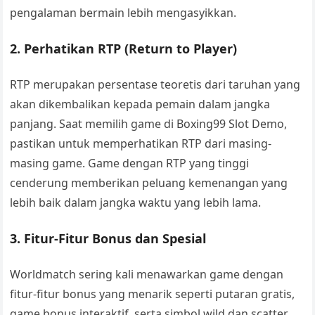
pengalaman bermain lebih mengasyikkan.
2.
Perhatikan RTP (Return to Player)
RTP merupakan persentase teoretis dari taruhan yang
akan dikembalikan kepada pemain dalam jangka
panjang. Saat memilih game di Boxing99 Slot Demo,
pastikan untuk memperhatikan RTP dari masing-
masing game. Game dengan RTP yang tinggi
cenderung memberikan peluang kemenangan yang
lebih baik dalam jangka waktu yang lebih lama.
3.
Fitur-Fitur Bonus dan Spesial
Worldmatch sering kali menawarkan game dengan
fitur-fitur bonus yang menarik seperti putaran gratis,
game bonus interaktif, serta simbol wild dan scatter.