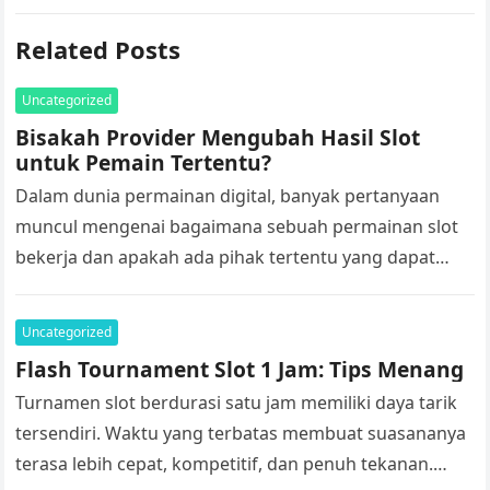
Related Posts
Uncategorized
Bisakah Provider Mengubah Hasil Slot
untuk Pemain Tertentu?
Dalam dunia permainan digital, banyak pertanyaan
muncul mengenai bagaimana sebuah permainan slot
bekerja dan apakah ada pihak tertentu yang dapat
memengaruhi hasil permainan. Salah satu pertanyaan
yang…
Uncategorized
Flash Tournament Slot 1 Jam: Tips Menang
Turnamen slot berdurasi satu jam memiliki daya tarik
tersendiri. Waktu yang terbatas membuat suasananya
terasa lebih cepat, kompetitif, dan penuh tekanan.