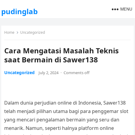
MENU
pudinglab
Home
Uncategorized
Cara Mengatasi Masalah Teknis
saat Bermain di Sawer138
Uncategorized
July 2, 2024
·
Comments off
Dalam dunia perjudian online di Indonesia, Sawer138
telah menjadi pilihan utama bagi para penggemar slot
yang mencari pengalaman bermain yang seru dan
menarik. Namun, seperti halnya platform online