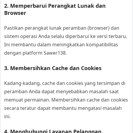
2. Memperbarui Perangkat Lunak dan
Browser
Pastikan perangkat lunak peramban (browser) dan
sistem operasi Anda selalu diperbarui ke versi terbaru.
Ini membantu dalam meningkatkan kompatibilitas
dengan platform Sawer138.
3. Membersihkan Cache dan Cookies
Kadang-kadang, cache dan cookies yang tersimpan di
peramban Anda dapat menyebabkan masalah saat
memuat permainan. Membersihkan cache dan cookies
secara teratur dapat membantu mengatasi masalah
ini.
4. Menghubungi Layanan Pelanggan