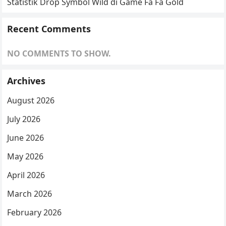
Statistik Drop Symbol Wild di Game Fa Fa Gold
Recent Comments
NO COMMENTS TO SHOW.
Archives
August 2026
July 2026
June 2026
May 2026
April 2026
March 2026
February 2026