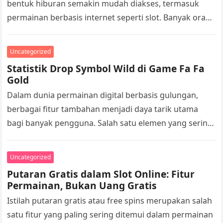
bentuk hiburan semakin mudah diakses, termasuk
permainan berbasis internet seperti slot. Banyak orang
tertarik karena konsep permainannya sederhana,
tampilan menarik, serta adanya…
Uncategorized
Statistik Drop Symbol Wild di Game Fa Fa
Gold
Dalam dunia permainan digital berbasis gulungan,
berbagai fitur tambahan menjadi daya tarik utama
bagi banyak pengguna. Salah satu elemen yang sering
dibahas dalam permainan slot adalah simbol…
Uncategorized
Putaran Gratis dalam Slot Online: Fitur
Permainan, Bukan Uang Gratis
Istilah putaran gratis atau free spins merupakan salah
satu fitur yang paling sering ditemui dalam permainan