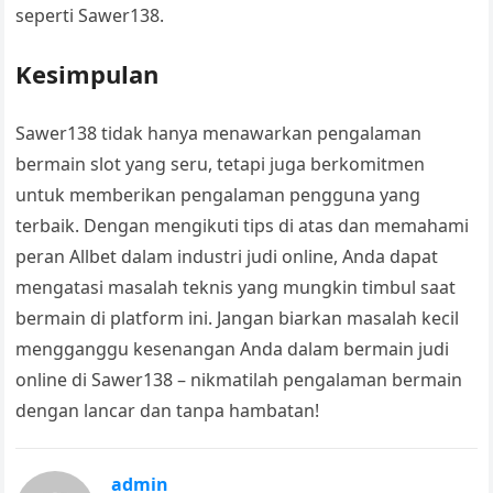
seperti Sawer138.
Kesimpulan
Sawer138 tidak hanya menawarkan pengalaman
bermain slot yang seru, tetapi juga berkomitmen
untuk memberikan pengalaman pengguna yang
terbaik. Dengan mengikuti tips di atas dan memahami
peran Allbet dalam industri judi online, Anda dapat
mengatasi masalah teknis yang mungkin timbul saat
bermain di platform ini. Jangan biarkan masalah kecil
mengganggu kesenangan Anda dalam bermain judi
online di Sawer138 – nikmatilah pengalaman bermain
dengan lancar dan tanpa hambatan!
admin