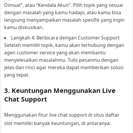
Dimuat”, atau “Kendala Akun”. Pilih topik yang sesuai
dengan masalah yang kamu hadapi, atau kamu bisa
langsung menyampaikan masalah spesifik yang ingin
kamu diskusikan.
Langkah 4: Berbicara dengan Customer Support
Setelah memilih topik, kamu akan terhubung dengan
agen customer service yang akan membantu
menyelesaikan masalahmu. Tulis pesanmu dengan
jelas dan rinci agar mereka dapat memberikan solusi
yang tepat.
3. Keuntungan Menggunakan Live
Chat Support
Menggunakan fitur live chat support di situs daftar
slot memiliki banyak keuntungan, di antaranya: