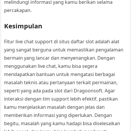
melindungi informasi yang kamu berikan selama
percakapan.
Kesimpulan
Fitur live chat support di situs daftar slot adalah alat
yang sangat berguna untuk memastikan pengalaman
bermain yang lancar dan menyenangkan. Dengan
menggunakan live chat, kamu bisa segera
mendapatkan bantuan untuk mengatasi berbagai
masalah teknis atau pertanyaan terkait permainan,
seperti yang ada pada slot dari Dragoonsoft. Agar
interaksi dengan tim support lebih efektif, pastikan
kamu menjelaskan masalah dengan jelas dan
memberikan informasi yang diperlukan. Dengan
begitu, masalah yang kamu hadapi bisa diselesaikan