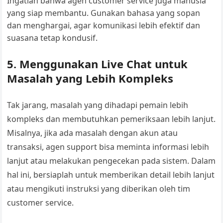
Ingatlah bahwa agen customer service juga manusia
yang siap membantu. Gunakan bahasa yang sopan
dan menghargai, agar komunikasi lebih efektif dan
suasana tetap kondusif.
5. Menggunakan Live Chat untuk
Masalah yang Lebih Kompleks
Tak jarang, masalah yang dihadapi pemain lebih
kompleks dan membutuhkan pemeriksaan lebih lanjut.
Misalnya, jika ada masalah dengan akun atau
transaksi, agen support bisa meminta informasi lebih
lanjut atau melakukan pengecekan pada sistem. Dalam
hal ini, bersiaplah untuk memberikan detail lebih lanjut
atau mengikuti instruksi yang diberikan oleh tim
customer service.