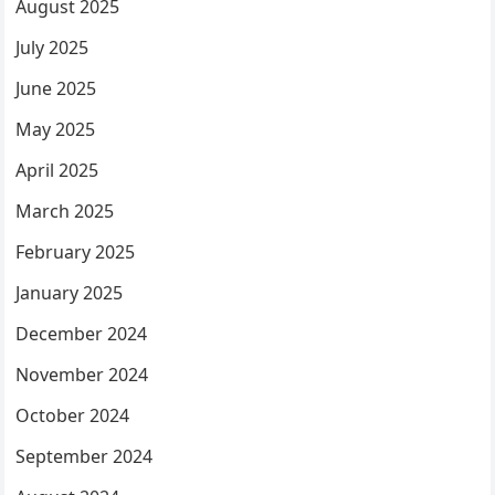
August 2025
July 2025
June 2025
May 2025
April 2025
March 2025
February 2025
January 2025
December 2024
November 2024
October 2024
September 2024