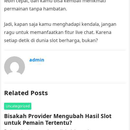
lebih cepat, dan kamu bisa kembali menikmati
permainan tanpa hambatan.
Jadi, kapan saja kamu menghadapi kendala, jangan
ragu untuk memanfaatkan fitur live chat. Karena
setiap detik di dunia slot berharga, bukan?
admin
Related Posts
Uncategorized
Bisakah Provider Mengubah Hasil Slot
untuk Pemain Tertentu?