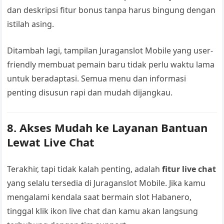
dan deskripsi fitur bonus tanpa harus bingung dengan
istilah asing.
Ditambah lagi, tampilan Juraganslot Mobile yang user-
friendly membuat pemain baru tidak perlu waktu lama
untuk beradaptasi. Semua menu dan informasi
penting disusun rapi dan mudah dijangkau.
8.
Akses Mudah ke Layanan Bantuan
Lewat Live Chat
Terakhir, tapi tidak kalah penting, adalah
fitur live chat
yang selalu tersedia di Juraganslot Mobile. Jika kamu
mengalami kendala saat bermain slot Habanero,
tinggal klik ikon live chat dan kamu akan langsung