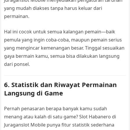
Juraganslot Mobile menyediakan pengaturan taruhan
yang mudah diakses tanpa harus keluar dari
permainan.
Hal ini cocok untuk semua kalangan pemain—baik
pemula yang ingin coba-coba, maupun pemain serius
yang mengincar kemenangan besar. Tinggal sesuaikan
gaya bermain kamu, semua bisa dilakukan langsung
dari ponsel.
6.
Statistik dan Riwayat Permainan
Langsung di Game
Pernah penasaran berapa banyak kamu sudah
menang atau kalah di satu game? Slot Habanero di
Juraganslot Mobile punya fitur statistik sederhana