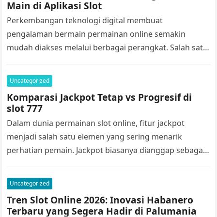
Main di Aplikasi Slot
Perkembangan teknologi digital membuat
pengalaman bermain permainan online semakin
mudah diakses melalui berbagai perangkat. Salah satu
hal yang slot gacor menjadi perhatian pemain saat
menikmati permainan slot…
Uncategorized
Komparasi Jackpot Tetap vs Progresif di
slot 777
Dalam dunia permainan slot online, fitur jackpot
menjadi salah satu elemen yang sering menarik
perhatian pemain. Jackpot biasanya dianggap sebagai
hadiah khusus yang memiliki nilai lebih besar…
Uncategorized
Tren Slot Online 2026: Inovasi Habanero
Terbaru yang Segera Hadir di Palumania