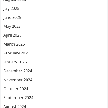
July 2025
June 2025
May 2025
April 2025
March 2025
February 2025
January 2025
December 2024
November 2024
October 2024
September 2024
August 2024