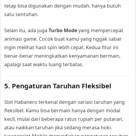
tetap bisa digunakan dengan mudah, hanya butuh
satu sentuhan.
Selain itu, ada juga
Turbo Mode
yang mempercepat
animasi game. Cocok buat kamu yang nggak sabar
ingin melihat hasil spin lebih cepat. Kedua fitur ini
benar-benar meningkatkan kenyamanan bermain,
apalagi saat waktu luang terbatas.
5.
Pengaturan Taruhan Fleksibel
Slot Habanero terkenal dengan variasi taruhan yang
fleksibel. Kamu bisa bermain hanya dengan modal
kecil, mulai dari beberapa ratus rupiah per putaran,
atau naikkan taruhan jika sedang merasa hoki.