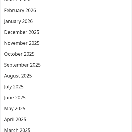
February 2026
January 2026
December 2025
November 2025
October 2025
September 2025
August 2025
July 2025
June 2025
May 2025
April 2025
March 2025