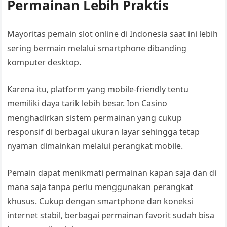
Permainan Lebih Praktis
Mayoritas pemain slot online di Indonesia saat ini lebih
sering bermain melalui smartphone dibanding
komputer desktop.
Karena itu, platform yang mobile-friendly tentu
memiliki daya tarik lebih besar. Ion Casino
menghadirkan sistem permainan yang cukup
responsif di berbagai ukuran layar sehingga tetap
nyaman dimainkan melalui perangkat mobile.
Pemain dapat menikmati permainan kapan saja dan di
mana saja tanpa perlu menggunakan perangkat
khusus. Cukup dengan smartphone dan koneksi
internet stabil, berbagai permainan favorit sudah bisa