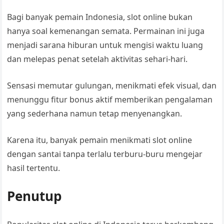
Bagi banyak pemain Indonesia, slot online bukan
hanya soal kemenangan semata. Permainan ini juga
menjadi sarana hiburan untuk mengisi waktu luang
dan melepas penat setelah aktivitas sehari-hari.
Sensasi memutar gulungan, menikmati efek visual, dan
menunggu fitur bonus aktif memberikan pengalaman
yang sederhana namun tetap menyenangkan.
Karena itu, banyak pemain menikmati slot online
dengan santai tanpa terlalu terburu-buru mengejar
hasil tertentu.
Penutup