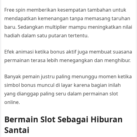
Free spin memberikan kesempatan tambahan untuk
mendapatkan kemenangan tanpa memasang taruhan
baru. Sedangkan multiplier mampu meningkatkan nilai
hadiah dalam satu putaran tertentu.
Efek animasi ketika bonus aktif juga membuat suasana
permainan terasa lebih menegangkan dan menghibur.
Banyak pemain justru paling menunggu momen ketika
simbol bonus muncul di layar karena bagian inilah
yang dianggap paling seru dalam permainan slot
online.
Bermain Slot Sebagai Hiburan
Santai