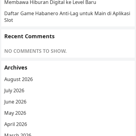
Membawa Hiburan Digital ke Level Baru
Daftar Game Habanero Anti-Lag untuk Main di Aplikasi
Slot
Recent Comments
NO COMMENTS TO SHOW.
Archives
August 2026
July 2026
June 2026
May 2026
April 2026
March 2026