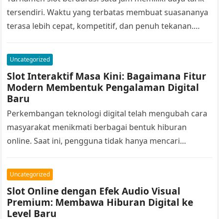
tersendiri. Waktu yang terbatas membuat suasananya
terasa lebih cepat, kompetitif, dan penuh tekanan.
Peserta biasanya berlomba mengumpulkan skor
atau…
Uncategorized
Slot Interaktif Masa Kini: Bagaimana Fitur
Modern Membentuk Pengalaman Digital
Baru
Perkembangan teknologi digital telah mengubah cara
masyarakat menikmati berbagai bentuk hiburan
online. Saat ini, pengguna tidak hanya mencari
permainan dengan konsep sederhana, tetapi juga
pengalaman yang lebih…
Uncategorized
Slot Online dengan Efek Audio Visual
Premium: Membawa Hiburan Digital ke
Level Baru