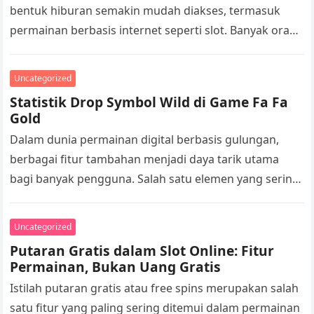
bentuk hiburan semakin mudah diakses, termasuk
permainan berbasis internet seperti slot. Banyak orang
tertarik karena konsep permainannya sederhana,
tampilan menarik, serta adanya…
Uncategorized
Statistik Drop Symbol Wild di Game Fa Fa
Gold
Dalam dunia permainan digital berbasis gulungan,
berbagai fitur tambahan menjadi daya tarik utama
bagi banyak pengguna. Salah satu elemen yang sering
dibahas dalam permainan slot adalah simbol…
Uncategorized
Putaran Gratis dalam Slot Online: Fitur
Permainan, Bukan Uang Gratis
Istilah putaran gratis atau free spins merupakan salah
satu fitur yang paling sering ditemui dalam permainan