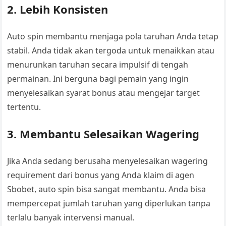
2.
Lebih Konsisten
Auto spin membantu menjaga pola taruhan Anda tetap
stabil. Anda tidak akan tergoda untuk menaikkan atau
menurunkan taruhan secara impulsif di tengah
permainan. Ini berguna bagi pemain yang ingin
menyelesaikan syarat bonus atau mengejar target
tertentu.
3.
Membantu Selesaikan Wagering
Jika Anda sedang berusaha menyelesaikan wagering
requirement dari bonus yang Anda klaim di agen
Sbobet, auto spin bisa sangat membantu. Anda bisa
mempercepat jumlah taruhan yang diperlukan tanpa
terlalu banyak intervensi manual.