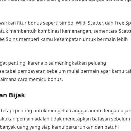
rkan fitur bonus seperti simbol Wild, Scatter, dan Free Sp
 untuk membentuk kombinasi kemenangan, sementara Scatt
 Free Spins memberi kamu kesempatan untuk bermain lebih
angat penting, karena bisa meningkatkan peluang
a tabel pembayaran sebelum mulai bermain agar kamu ta
agaimana cara memicu bonus.
an Bijak
tetapi penting untuk mengelola anggaranmu dengan bijak
dilakukan pemain adalah tidak menetapkan batasan sebelum
a banyak uang yang siap kamu pertaruhkan dan patuhi