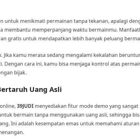
untuk menikmati permainan tanpa tekanan, apalagi den
bisa membantu memperpanjang waktu bermainmu. Manfaat
an gratis untuk mendapatkan lebih banyak peluang berma
in. Jika kamu merasa sedang mengalami kekalahan beruntu
nti. Dengan cara ini, kamu bisa menjaga kontrol atas perma
ngan bijak.
ertaruh Uang Asli
online,
39JUDI
menyediakan fitur mode demo yang sangat
uk bermain tanpa menggunakan uang asli, sehingga bis
n uang. Ini adalah kesempatan emas untuk memahami aturan
emenangan.