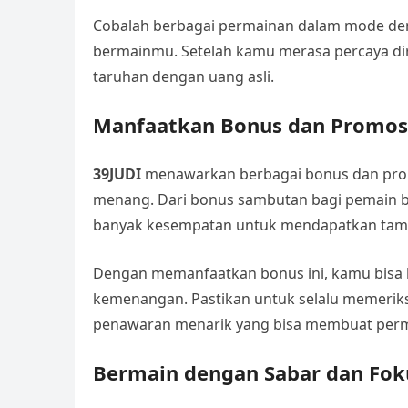
Cobalah berbagai permainan dalam mode dem
bermainmu. Setelah kamu merasa percaya dir
taruhan dengan uang asli.
Manfaatkan Bonus dan Promosi
39JUDI
menawarkan berbagai bonus dan pro
menang. Dari bonus sambutan bagi pemain b
banyak kesempatan untuk mendapatkan tamba
Dengan memanfaatkan bonus ini, kamu bisa 
kemenangan. Pastikan untuk selalu memeri
penawaran menarik yang bisa membuat pe
Bermain dengan Sabar dan Fok