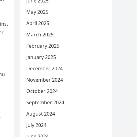
June 2025
May 2025
April 2025
ins.
er
March 2025
February 2025
January 2025
December 2024
hu
November 2024
October 2024
September 2024
August 2024
.
July 2024
June 2024