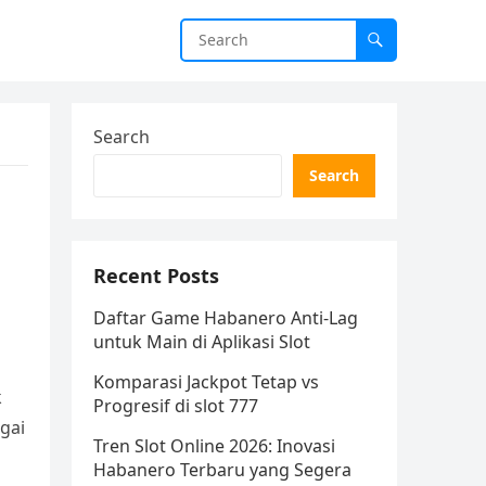
Search
Search
Recent Posts
Daftar Game Habanero Anti-Lag
untuk Main di Aplikasi Slot
Komparasi Jackpot Tetap vs
k
Progresif di slot 777
gai
Tren Slot Online 2026: Inovasi
Habanero Terbaru yang Segera