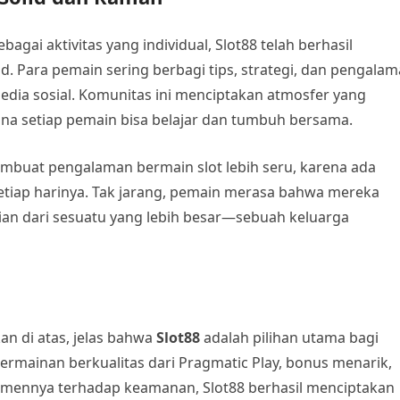
agai aktivitas yang individual, Slot88 telah berhasil
Para pemain sering berbagi tips, strategi, dan pengala
dia sosial. Komunitas ini menciptakan atmosfer yang
a setiap pemain bisa belajar dan tumbuh bersama.
embuat pengalaman bermain slot lebih seru, karena ada
etiap harinya. Tak jarang, pemain merasa bahwa mereka
gian dari sesuatu yang lebih besar—sebuah keluarga
n di atas, jelas bahwa
Slot88
adalah pilihan utama bagi
permainan berkualitas dari Pragmatic Play, bonus menarik,
mennya terhadap keamanan, Slot88 berhasil menciptakan