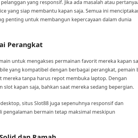
n pelanggan yang responsif. Jika ada masalah atau pertanya
ice yang siap membantu kapan saja. Semua ini menciptaka
ang penting untuk membangun kepercayaan dalam dunia
ai Perangkat
ain untuk mengakses permainan favorit mereka kapan sa
bile yang kompatibel dengan berbagai perangkat, pemain 
et mereka tanpa harus repot membuka laptop. Dengan
 slot kapan saja, bahkan saat mereka sedang bepergian.
desktop, situs Slot88 juga sepenuhnya responsif dan
jadi pengalaman bermain tetap maksimal meskipun
Solid dan Ramah