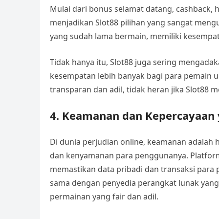
Mulai dari bonus selamat datang, cashback, 
menjadikan Slot88 pilihan yang sangat men
yang sudah lama bermain, memiliki kesempa
Tidak hanya itu, Slot88 juga sering mengad
kesempatan lebih banyak bagi para pemain 
transparan dan adil, tidak heran jika Slot88
4.
Keamanan dan Kepercayaan 
Di dunia perjudian online, keamanan adalah 
dan kenyamanan para penggunanya. Platform 
memastikan data pribadi dan transaksi para pe
sama dengan penyedia perangkat lunak yang t
permainan yang fair dan adil.