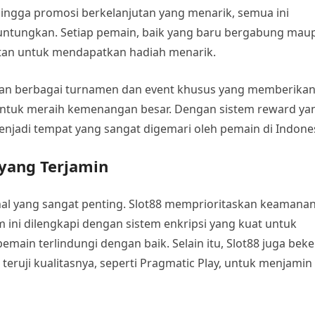
hingga promosi berkelanjutan yang menarik, semua ini
guntungkan. Setiap pemain, baik yang baru bergabung mau
tan untuk mendapatkan hadiah menarik.
akan berbagai turnamen dan event khusus yang memberika
untuk meraih kemenangan besar. Dengan sistem reward ya
 menjadi tempat yang sangat digemari oleh pemain di Indones
yang Terjamin
hal yang sangat penting. Slot88 memprioritaskan keamana
ini dilengkapi dengan sistem enkripsi yang kuat untuk
main terlindungi dengan baik. Selain itu, Slot88 juga beke
eruji kualitasnya, seperti Pragmatic Play, untuk menjamin