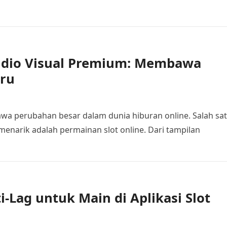
Audio Visual Premium: Membawa
aru
wa perubahan besar dalam dunia hiburan online. Salah sa
enarik adalah permainan slot online. Dari tampilan
-Lag untuk Main di Aplikasi Slot