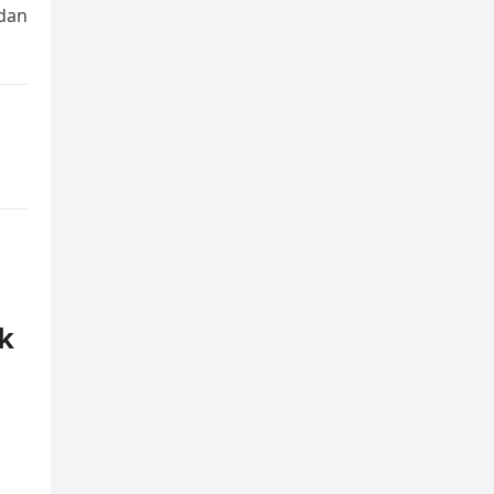
 dan
k