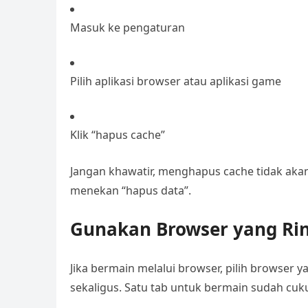
Masuk ke pengaturan
Pilih aplikasi browser atau aplikasi game
Klik “hapus cache”
Jangan khawatir, menghapus cache tidak aka
menekan “hapus data”.
Gunakan Browser yang Ri
Jika bermain melalui browser, pilih browser 
sekaligus. Satu tab untuk bermain sudah cuk