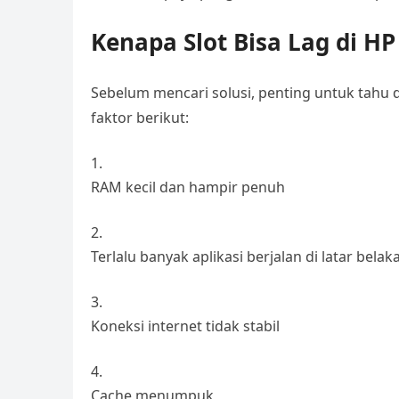
Kenapa Slot Bisa Lag di H
Sebelum mencari solusi, penting untuk tahu 
faktor berikut:
RAM kecil dan hampir penuh
Terlalu banyak aplikasi berjalan di latar belak
Koneksi internet tidak stabil
Cache menumpuk