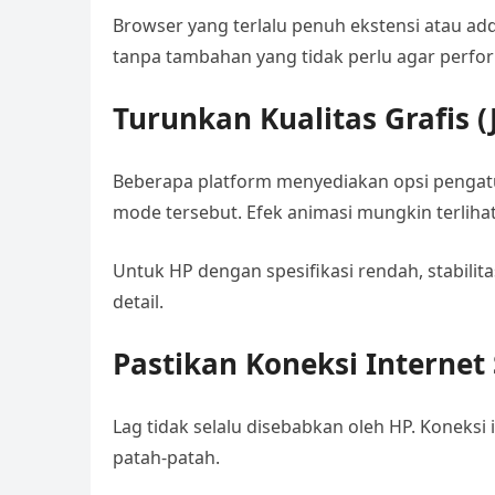
Browser yang terlalu penuh ekstensi atau ad
tanpa tambahan yang tidak perlu agar perfor
Turunkan Kualitas Grafis (
Beberapa platform menyediakan opsi pengatur
mode tersebut. Efek animasi mungkin terlihat 
Untuk HP dengan spesifikasi rendah, stabilita
detail.
Pastikan Koneksi Internet 
Lag tidak selalu disebabkan oleh HP. Koneksi
patah-patah.