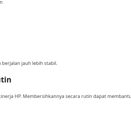
an
erjalan jauh lebih stabil.
tin
nerja HP. Membersihkannya secara rutin dapat membant