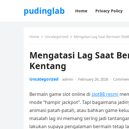
pudinglab
Home
Privacy Policy
Home
Uncategorized
Mengatasi Lag Saat Bermain Slot8
Mengatasi Lag Saat Be
Kentang
Uncategorized
admin
·
February 26, 2026
·
Comment
Bermain game slot online di
slot88 resmi
mema
mode “hampir jackpot”. Tapi bagaimana jadinya
animasi patah-patah, atau bahkan game kel
masalah lag ini memang sering jadi tantangan
lakukan supaya pengalaman bermain tetap l