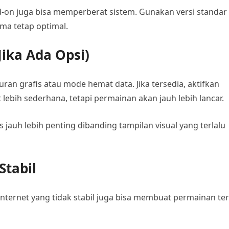
d-on juga bisa memperberat sistem. Gunakan versi standar
ma tetap optimal.
Jika Ada Opsi)
an grafis atau mode hemat data. Jika tersedia, aktifkan
lebih sederhana, tetapi permainan akan jauh lebih lancar.
s jauh lebih penting dibanding tampilan visual yang terlalu
Stabil
 internet yang tidak stabil juga bisa membuat permainan te