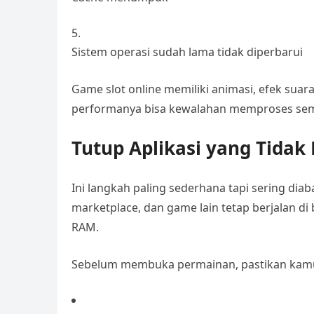
Sistem operasi sudah lama tidak diperbarui
Game slot online memiliki animasi, efek suara,
performanya bisa kewalahan memproses sem
Tutup Aplikasi yang Tidak
Ini langkah paling sederhana tapi sering dia
marketplace, dan game lain tetap berjalan d
RAM.
Sebelum membuka permainan, pastikan kam