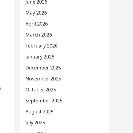
June 2026
May 2026
April 2026
March 2026
February 2026
January 2026
December 2025
November 2025
n
October 2025
September 2025
August 2025
July 2025