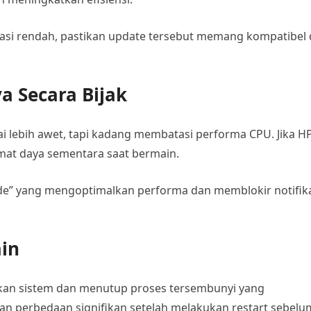
kasi rendah, pastikan update tersebut memang kompatibel
 Secara Bijak
ebih awet, tapi kadang membatasi performa CPU. Jika H
emat daya sementara saat bermain.
e” yang mengoptimalkan performa dan memblokir notifika
in
arkan sistem dan menutup proses tersembunyi yang
perbedaan signifikan setelah melakukan restart sebelu