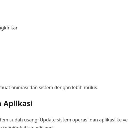
ungkinkan
at animasi dan sistem dengan lebih mulus.
 Aplikasi
m sudah usang. Update sistem operasi dan aplikasi ke ve
 meningkatkan efisiensi.