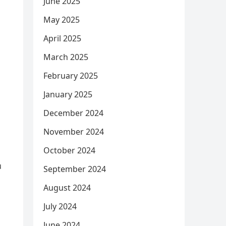
June 2025
May 2025
April 2025
March 2025
February 2025
January 2025
December 2024
November 2024
October 2024
u
September 2024
August 2024
July 2024
June 2024