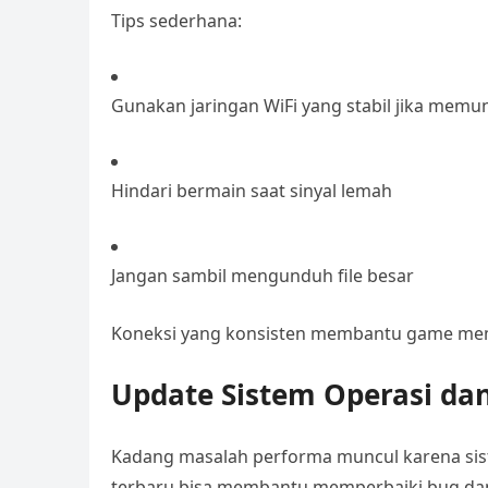
Tips sederhana:
Gunakan jaringan WiFi yang stabil jika mem
Hindari bermain saat sinyal lemah
Jangan sambil mengunduh file besar
Koneksi yang konsisten membantu game memu
Update Sistem Operasi dan
Kadang masalah performa muncul karena siste
terbaru bisa membantu memperbaiki bug dan