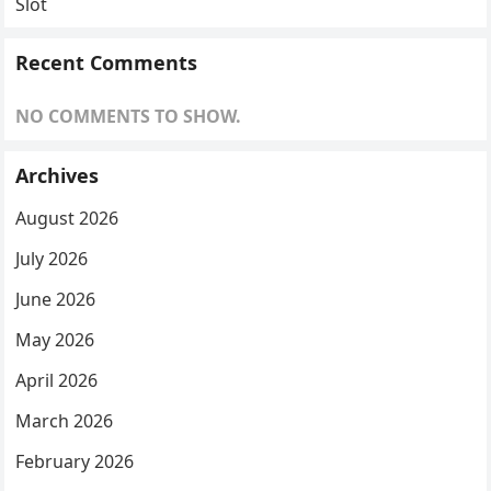
Slot
Recent Comments
NO COMMENTS TO SHOW.
Archives
August 2026
July 2026
June 2026
May 2026
April 2026
March 2026
February 2026