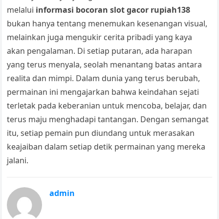
melalui
informasi bocoran slot gacor rupiah138
bukan hanya tentang menemukan kesenangan visual,
melainkan juga mengukir cerita pribadi yang kaya
akan pengalaman. Di setiap putaran, ada harapan
yang terus menyala, seolah menantang batas antara
realita dan mimpi. Dalam dunia yang terus berubah,
permainan ini mengajarkan bahwa keindahan sejati
terletak pada keberanian untuk mencoba, belajar, dan
terus maju menghadapi tantangan. Dengan semangat
itu, setiap pemain pun diundang untuk merasakan
keajaiban dalam setiap detik permainan yang mereka
jalani.
admin