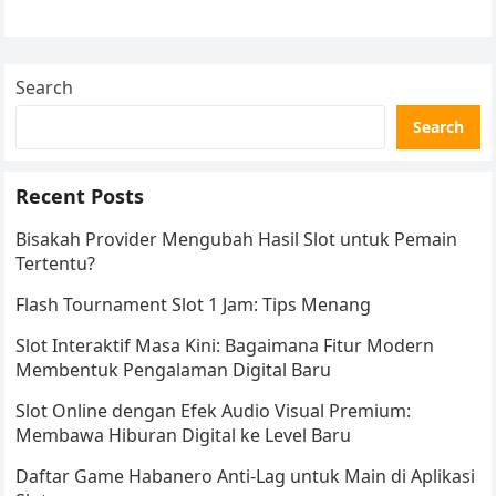
hadiah khusus yang memiliki nilai lebih besar…
Search
Search
Recent Posts
Bisakah Provider Mengubah Hasil Slot untuk Pemain
Tertentu?
Flash Tournament Slot 1 Jam: Tips Menang
Slot Interaktif Masa Kini: Bagaimana Fitur Modern
Membentuk Pengalaman Digital Baru
Slot Online dengan Efek Audio Visual Premium:
Membawa Hiburan Digital ke Level Baru
Daftar Game Habanero Anti-Lag untuk Main di Aplikasi