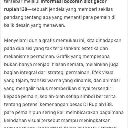
tersebar melalui
informasi bocoran slot gacor
rupiah138
—sebuah jendela yang memberi sekilas
pandang tentang apa yang menanti para pemain di
balik desain yang menawan.
Menyelami dunia grafis memukau ini, kita dihadapkan
pada dua sisi yang tak terpisahkan: estetika dan
mekanisme permainan. Grafik yang mempesona
bukan hanya menjadi hiasan semata, melainkan juga
bagian integral dari strategi permainan. Efek visual
yang tajam, transisi warna yang dinamis, dan animasi
yang mengalir halus memberikan sinyal tersendiri
kepada pemain, seolah-olah setiap simbol bercerita
tentang potensi kemenangan besar. Di Rupiah138,
para pemain pun sering kali membicarakan bagaimana
keindahan visual tersebut mampu meningkatkan