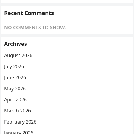
Recent Comments
NO COMMENTS TO SHOW.
Archives
August 2026
July 2026
June 2026
May 2026
April 2026
March 2026
February 2026
January 2026