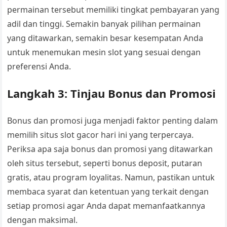
permainan tersebut memiliki tingkat pembayaran yang
adil dan tinggi. Semakin banyak pilihan permainan
yang ditawarkan, semakin besar kesempatan Anda
untuk menemukan mesin slot yang sesuai dengan
preferensi Anda.
Langkah 3: Tinjau Bonus dan Promosi
Bonus dan promosi juga menjadi faktor penting dalam
memilih situs slot gacor hari ini yang terpercaya.
Periksa apa saja bonus dan promosi yang ditawarkan
oleh situs tersebut, seperti bonus deposit, putaran
gratis, atau program loyalitas. Namun, pastikan untuk
membaca syarat dan ketentuan yang terkait dengan
setiap promosi agar Anda dapat memanfaatkannya
dengan maksimal.