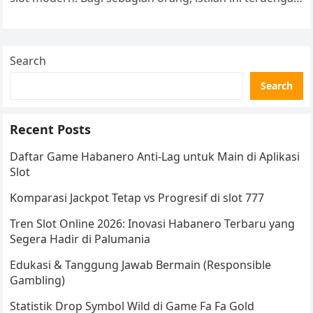
seolah-olah pemain akan…
Search
Search
Recent Posts
Daftar Game Habanero Anti-Lag untuk Main di Aplikasi
Slot
Komparasi Jackpot Tetap vs Progresif di slot 777
Tren Slot Online 2026: Inovasi Habanero Terbaru yang
Segera Hadir di Palumania
Edukasi & Tanggung Jawab Bermain (Responsible
Gambling)
Statistik Drop Symbol Wild di Game Fa Fa Gold