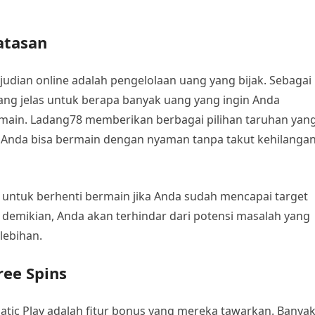
atasan
judian online adalah pengelolaan uang yang bijak. Sebagai
ng jelas untuk berapa banyak uang yang ingin Anda
main. Ladang78 memberikan berbagai pilihan taruhan yan
i Anda bisa bermain dengan nyaman tanpa takut kehilanga
 untuk berhenti bermain jika Anda sudah mencapai target
demikian, Anda akan terhindar dari potensi masalah yang
lebihan.
ree Spins
gmatic Play adalah fitur bonus yang mereka tawarkan. Banya