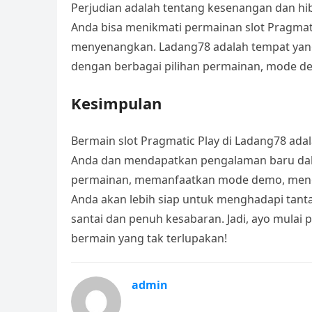
Perjudian adalah tentang kesenangan dan hi
Anda bisa menikmati permainan slot Pragmati
menyenangkan. Ladang78 adalah tempat yang 
dengan berbagai pilihan permainan, mode de
Kesimpulan
Bermain slot Pragmatic Play di Ladang78 a
Anda dan mendapatkan pengalaman baru dal
permainan, memanfaatkan mode demo, mengel
Anda akan lebih siap untuk menghadapi tant
santai dan penuh kesabaran. Jadi, ayo mulai
bermain yang tak terlupakan!
admin