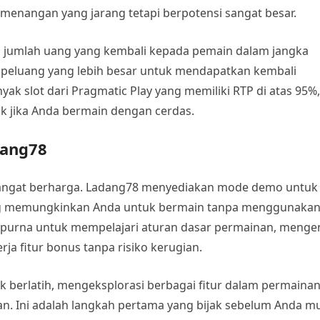
emenangan yang jarang tetapi berpotensi sangat besar.
ari jumlah uang yang kembali kepada pemain dalam jangka
 peluang yang lebih besar untuk mendapatkan kembali
yak slot dari Pragmatic Play yang memiliki RTP di atas 95%,
k jika Anda bermain dengan cerdas.
dang78
sangat berharga. Ladang78 menyediakan mode demo untuk
yang memungkinkan Anda untuk bermain tanpa menggunaka
purna untuk mempelajari aturan dasar permainan, menge
ja fitur bonus tanpa risiko kerugian.
erlatih, mengeksplorasi berbagai fitur dalam permainan
n. Ini adalah langkah pertama yang bijak sebelum Anda mu