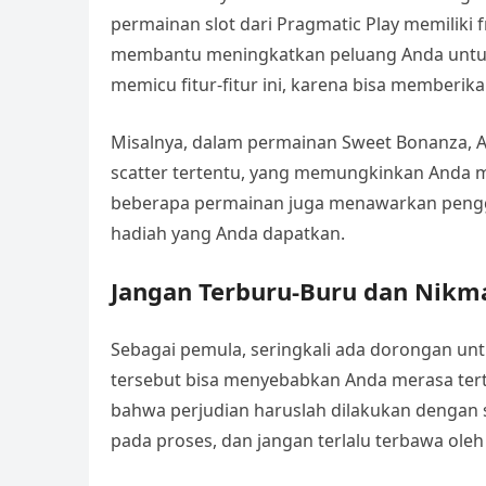
permainan slot dari Pragmatic Play memiliki 
membantu meningkatkan peluang Anda untuk
memicu fitur-fitur ini, karena bisa memberik
Misalnya, dalam permainan Sweet Bonanza, 
scatter tertentu, yang memungkinkan Anda m
beberapa permainan juga menawarkan pengg
hadiah yang Anda dapatkan.
Jangan Terburu-Buru dan Nikm
Sebagai pemula, seringkali ada dorongan un
tersebut bisa menyebabkan Anda merasa ter
bahwa perjudian haruslah dilakukan dengan s
pada proses, dan jangan terlalu terbawa ol