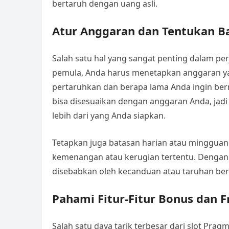
bertaruh dengan uang asli.
Atur Anggaran dan Tentukan B
Salah satu hal yang sangat penting dalam per
pemula, Anda harus menetapkan anggaran ya
pertaruhkan dan berapa lama Anda ingin ber
bisa disesuaikan dengan anggaran Anda, jad
lebih dari yang Anda siapkan.
Tetapkan juga batasan harian atau mingguan
kemenangan atau kerugian tertentu. Dengan 
disebabkan oleh kecanduan atau taruhan ber
Pahami Fitur-Fitur Bonus dan F
Salah satu daya tarik terbesar dari slot Pra