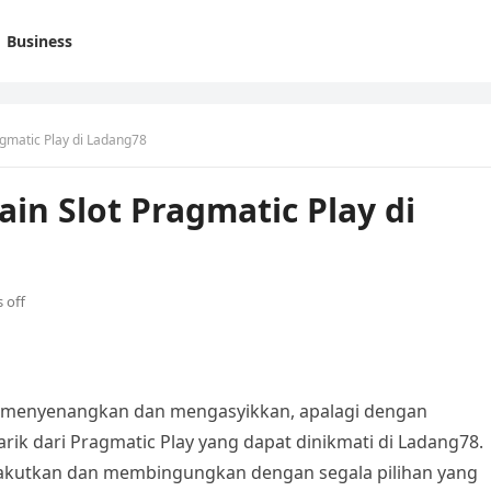
Business
gmatic Play di Ladang78
n Slot Pragmatic Play di
 off
g menyenangkan dan mengasyikkan, apalagi dengan
ik dari Pragmatic Play yang dapat dinikmati di Ladang78.
enakutkan dan membingungkan dengan segala pilihan yang