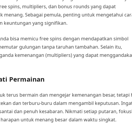
free spins, multipliers, dan bonus rounds yang dapat
 menang. Sebagai pemula, penting untuk mengetahui car
an keuntungan yang signifikan.
Anda bisa memicu free spins dengan mendapatkan simbol
emutar gulungan tanpa taruhan tambahan. Selain itu,
anda kemenangan (multipliers) yang dapat menggandak
ati Permainan
tuk terus bermain dan mengejar kemenangan besar, tetapi 
tekan dan terburu-buru dalam mengambil keputusan. Inga
antai dan penuh kesabaran. Nikmati setiap putaran, fokus
eh harapan untuk menang besar dalam waktu singkat.