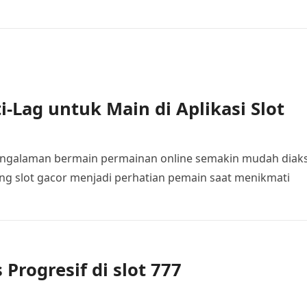
-Lag untuk Main di Aplikasi Slot
engalaman bermain permainan online semakin mudah diak
ang slot gacor menjadi perhatian pemain saat menikmati
Progresif di slot 777