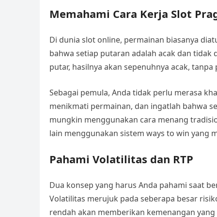
Memahami Cara Kerja Slot Pra
Di dunia slot online, permainan biasanya di
bahwa setiap putaran adalah acak dan tidak d
putar, hasilnya akan sepenuhnya acak, tanpa
Sebagai pemula, Anda tidak perlu merasa kha
menikmati permainan, dan ingatlah bahwa set
mungkin menggunakan cara menang tradisiona
lain menggunakan sistem ways to win yang 
Pahami Volatilitas dan RTP
Dua konsep yang harus Anda pahami saat berma
Volatilitas merujuk pada seberapa besar risik
rendah akan memberikan kemenangan yang leb