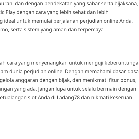
buran, dan dengan pendekatan yang sabar serta bijaksana,
c Play dengan cara yang lebih sehat dan lebih
ideal untuk memulai perjalanan perjudian online Anda,
mo, serta sistem yang aman dan terpercaya.
dalah cara yang menyenangkan untuk menguji keberuntunga
am dunia perjudian online. Dengan memahami dasar-dasa
ola anggaran dengan bijak, dan menikmati fitur bonus,
angan yang ada. Jangan lupa untuk selalu bermain dengan
 petualangan slot Anda di Ladang78 dan nikmati keseruan