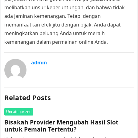
melibatkan unsur keberuntungan, dan bahwa tidak
ada jaminan kemenangan. Tetapi dengan
memanfaatkan efek jitu dengan bijak, Anda dapat
meningkatkan peluang Anda untuk meraih
kemenangan dalam permainan online Anda.
admin
Related Posts
Uncategorized
Bisakah Provider Mengubah Hasil Slot
untuk Pemain Tertentu?