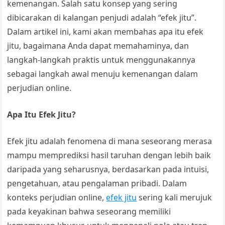
kemenangan. Salah satu konsep yang sering
dibicarakan di kalangan penjudi adalah “efek jitu”.
Dalam artikel ini, kami akan membahas apa itu efek
jitu, bagaimana Anda dapat memahaminya, dan
langkah-langkah praktis untuk menggunakannya
sebagai langkah awal menuju kemenangan dalam
perjudian online.
Apa Itu Efek Jitu?
Efek jitu adalah fenomena di mana seseorang merasa
mampu memprediksi hasil taruhan dengan lebih baik
daripada yang seharusnya, berdasarkan pada intuisi,
pengetahuan, atau pengalaman pribadi. Dalam
konteks perjudian online,
efek jitu
sering kali merujuk
pada keyakinan bahwa seseorang memiliki