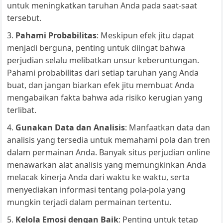
untuk meningkatkan taruhan Anda pada saat-saat
tersebut.
Pahami Probabilitas
: Meskipun efek jitu dapat
menjadi berguna, penting untuk diingat bahwa
perjudian selalu melibatkan unsur keberuntungan.
Pahami probabilitas dari setiap taruhan yang Anda
buat, dan jangan biarkan efek jitu membuat Anda
mengabaikan fakta bahwa ada risiko kerugian yang
terlibat.
Gunakan Data dan Analisis
: Manfaatkan data dan
analisis yang tersedia untuk memahami pola dan tren
dalam permainan Anda. Banyak situs perjudian online
menawarkan alat analisis yang memungkinkan Anda
melacak kinerja Anda dari waktu ke waktu, serta
menyediakan informasi tentang pola-pola yang
mungkin terjadi dalam permainan tertentu.
Kelola Emosi dengan Baik
: Penting untuk tetap