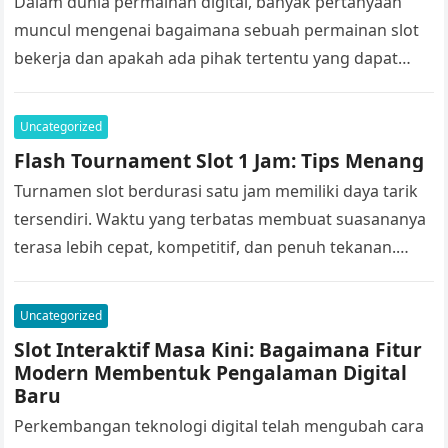
Dalam dunia permainan digital, banyak pertanyaan
muncul mengenai bagaimana sebuah permainan slot
bekerja dan apakah ada pihak tertentu yang dapat
memengaruhi hasil permainan. Salah satu pertanyaan
yang…
Uncategorized
Flash Tournament Slot 1 Jam: Tips Menang
Turnamen slot berdurasi satu jam memiliki daya tarik
tersendiri. Waktu yang terbatas membuat suasananya
terasa lebih cepat, kompetitif, dan penuh tekanan.
Peserta biasanya berlomba mengumpulkan skor
atau…
Uncategorized
Slot Interaktif Masa Kini: Bagaimana Fitur
Modern Membentuk Pengalaman Digital
Baru
Perkembangan teknologi digital telah mengubah cara