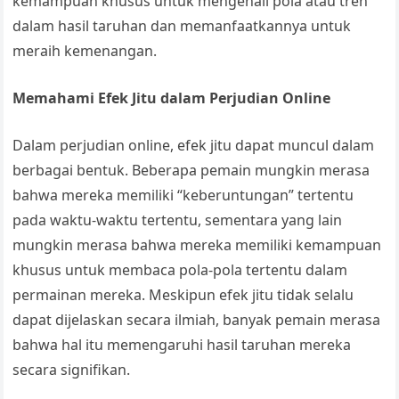
kemampuan khusus untuk mengenali pola atau tren
dalam hasil taruhan dan memanfaatkannya untuk
meraih kemenangan.
Memahami Efek Jitu dalam Perjudian Online
Dalam perjudian online, efek jitu dapat muncul dalam
berbagai bentuk. Beberapa pemain mungkin merasa
bahwa mereka memiliki “keberuntungan” tertentu
pada waktu-waktu tertentu, sementara yang lain
mungkin merasa bahwa mereka memiliki kemampuan
khusus untuk membaca pola-pola tertentu dalam
permainan mereka. Meskipun efek jitu tidak selalu
dapat dijelaskan secara ilmiah, banyak pemain merasa
bahwa hal itu memengaruhi hasil taruhan mereka
secara signifikan.