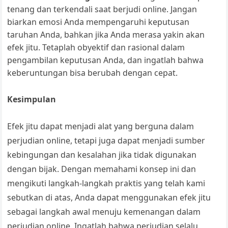
tenang dan terkendali saat berjudi online. Jangan
biarkan emosi Anda mempengaruhi keputusan
taruhan Anda, bahkan jika Anda merasa yakin akan
efek jitu. Tetaplah obyektif dan rasional dalam
pengambilan keputusan Anda, dan ingatlah bahwa
keberuntungan bisa berubah dengan cepat.
Kesimpulan
Efek jitu dapat menjadi alat yang berguna dalam
perjudian online, tetapi juga dapat menjadi sumber
kebingungan dan kesalahan jika tidak digunakan
dengan bijak. Dengan memahami konsep ini dan
mengikuti langkah-langkah praktis yang telah kami
sebutkan di atas, Anda dapat menggunakan efek jitu
sebagai langkah awal menuju kemenangan dalam
perjudian online. Ingatlah bahwa perjudian selalu