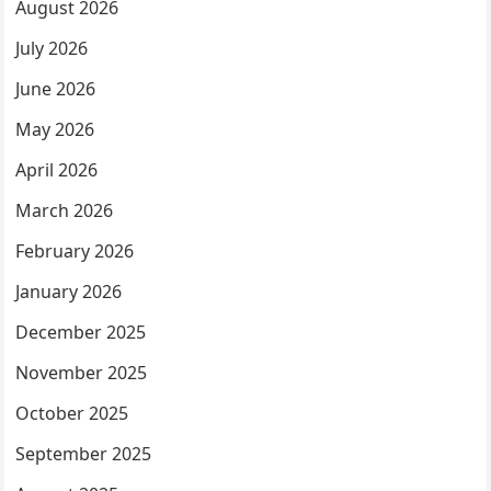
August 2026
July 2026
June 2026
May 2026
April 2026
March 2026
February 2026
January 2026
December 2025
November 2025
October 2025
September 2025