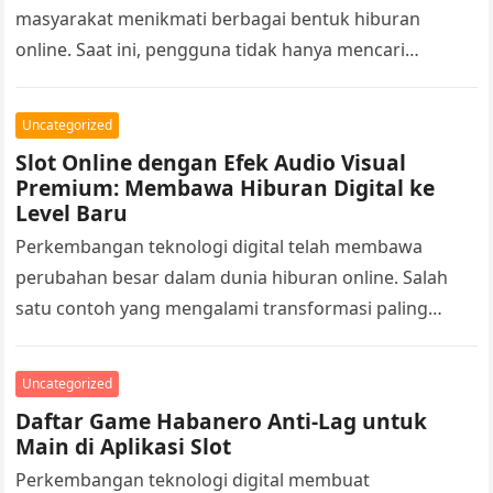
masyarakat menikmati berbagai bentuk hiburan
online. Saat ini, pengguna tidak hanya mencari
permainan dengan konsep sederhana, tetapi juga
pengalaman yang lebih…
Uncategorized
Slot Online dengan Efek Audio Visual
Premium: Membawa Hiburan Digital ke
Level Baru
Perkembangan teknologi digital telah membawa
perubahan besar dalam dunia hiburan online. Salah
satu contoh yang mengalami transformasi paling
menarik adalah permainan slot online. Dari tampilan
sederhana dengan…
Uncategorized
Daftar Game Habanero Anti-Lag untuk
Main di Aplikasi Slot
Perkembangan teknologi digital membuat