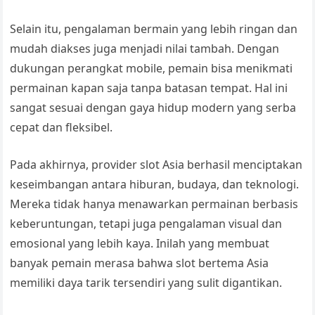
Selain itu, pengalaman bermain yang lebih ringan dan
mudah diakses juga menjadi nilai tambah. Dengan
dukungan perangkat mobile, pemain bisa menikmati
permainan kapan saja tanpa batasan tempat. Hal ini
sangat sesuai dengan gaya hidup modern yang serba
cepat dan fleksibel.
Pada akhirnya, provider slot Asia berhasil menciptakan
keseimbangan antara hiburan, budaya, dan teknologi.
Mereka tidak hanya menawarkan permainan berbasis
keberuntungan, tetapi juga pengalaman visual dan
emosional yang lebih kaya. Inilah yang membuat
banyak pemain merasa bahwa slot bertema Asia
memiliki daya tarik tersendiri yang sulit digantikan.