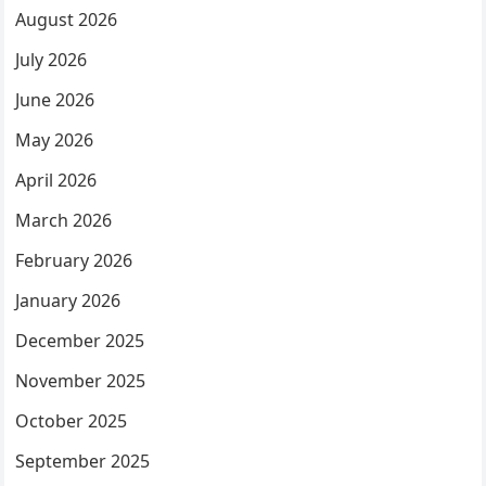
August 2026
July 2026
June 2026
May 2026
April 2026
March 2026
February 2026
January 2026
December 2025
November 2025
October 2025
September 2025