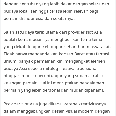
dengan sentuhan yang lebih dekat dengan selera dan
budaya lokal, sehingga terasa lebih relevan bagi
pemain di Indonesia dan sekitarnya.
Salah satu daya tarik utama dari provider slot Asia
adalah kemampuannya menghadirkan tema-tema
yang dekat dengan kehidupan sehari-hari masyarakat.
Tidak hanya mengandalkan konsep Barat atau fantasi
umum, banyak permainan kini mengangkat elemen
budaya Asia seperti mitologi, festival tradisional,
hingga simbol keberuntungan yang sudah akrab di
kalangan pemain. Hal ini menciptakan pengalaman
bermain yang lebih personal dan mudah dipahami.
Provider slot Asia juga dikenal karena kreativitasnya
dalam menggabungkan desain visual modern dengan