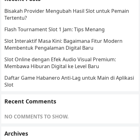
Bisakah Provider Mengubah Hasil Slot untuk Pemain
Tertentu?
Flash Tournament Slot 1 Jam: Tips Menang
Slot Interaktif Masa Kini: Bagaimana Fitur Modern
Membentuk Pengalaman Digital Baru
Slot Online dengan Efek Audio Visual Premium:
Membawa Hiburan Digital ke Level Baru
Daftar Game Habanero Anti-Lag untuk Main di Aplikasi
Slot
Recent Comments
NO COMMENTS TO SHOW.
Archives