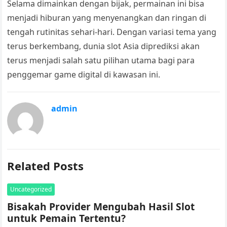
Selama dimainkan dengan bijak, permainan ini bisa
menjadi hiburan yang menyenangkan dan ringan di
tengah rutinitas sehari-hari. Dengan variasi tema yang
terus berkembang, dunia slot Asia diprediksi akan
terus menjadi salah satu pilihan utama bagi para
penggemar game digital di kawasan ini.
admin
Related Posts
Uncategorized
Bisakah Provider Mengubah Hasil Slot
untuk Pemain Tertentu?