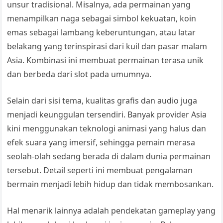
unsur tradisional. Misalnya, ada permainan yang
menampilkan naga sebagai simbol kekuatan, koin
emas sebagai lambang keberuntungan, atau latar
belakang yang terinspirasi dari kuil dan pasar malam
Asia. Kombinasi ini membuat permainan terasa unik
dan berbeda dari slot pada umumnya.
Selain dari sisi tema, kualitas grafis dan audio juga
menjadi keunggulan tersendiri. Banyak provider Asia
kini menggunakan teknologi animasi yang halus dan
efek suara yang imersif, sehingga pemain merasa
seolah-olah sedang berada di dalam dunia permainan
tersebut. Detail seperti ini membuat pengalaman
bermain menjadi lebih hidup dan tidak membosankan.
Hal menarik lainnya adalah pendekatan gameplay yang