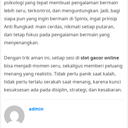
psikologi yang tepat membuat pengalaman bermain
lebih seru, terkontrol, dan menguntungkan. Jadi, bagi
siapa pun yang ingin bermain di Spinix, ingat prinsip
Anti Rungkad: main cerdas, nikmati setiap putaran,
dan tetap fokus pada pengalaman bermain yang
menyenangkan.
Dengan trik aman ini, setiap sesi di
slot gacor online
bisa menjadi momen seru, sekaligus memberi peluang
menang yang realistis. Tidak perlu panik saat kalah,
tidak perlu terlalu serakah saat menang, karena kunci
kesuksesan ada pada disiplin, strategi, dan kesabaran.
admin