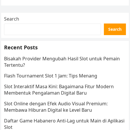
hadiah khusus yang memiliki nilai lebih besar…
Search
Search
Recent Posts
Bisakah Provider Mengubah Hasil Slot untuk Pemain
Tertentu?
Flash Tournament Slot 1 Jam: Tips Menang
Slot Interaktif Masa Kini: Bagaimana Fitur Modern
Membentuk Pengalaman Digital Baru
Slot Online dengan Efek Audio Visual Premium:
Membawa Hiburan Digital ke Level Baru
Daftar Game Habanero Anti-Lag untuk Main di Aplikasi
Slot