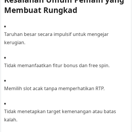
Membuat Rungkad
Taruhan besar secara impulsif untuk mengejar
kerugian.
Tidak memanfaatkan fitur bonus dan free spin.
Memilih slot acak tanpa memperhatikan RTP.
Tidak menetapkan target kemenangan atau batas
kalah.