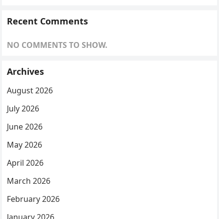
Recent Comments
NO COMMENTS TO SHOW.
Archives
August 2026
July 2026
June 2026
May 2026
April 2026
March 2026
February 2026
January 2026