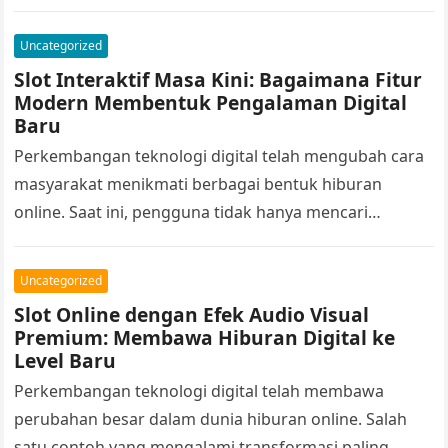
Peserta biasanya berlomba mengumpulkan skor
atau…
Uncategorized
Slot Interaktif Masa Kini: Bagaimana Fitur
Modern Membentuk Pengalaman Digital
Baru
Perkembangan teknologi digital telah mengubah cara
masyarakat menikmati berbagai bentuk hiburan
online. Saat ini, pengguna tidak hanya mencari
permainan dengan konsep sederhana, tetapi juga
pengalaman yang lebih…
Uncategorized
Slot Online dengan Efek Audio Visual
Premium: Membawa Hiburan Digital ke
Level Baru
Perkembangan teknologi digital telah membawa
perubahan besar dalam dunia hiburan online. Salah
satu contoh yang mengalami transformasi paling