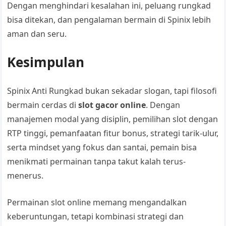
Dengan menghindari kesalahan ini, peluang rungkad
bisa ditekan, dan pengalaman bermain di Spinix lebih
aman dan seru.
Kesimpulan
Spinix Anti Rungkad bukan sekadar slogan, tapi filosofi
bermain cerdas di
slot gacor online
. Dengan
manajemen modal yang disiplin, pemilihan slot dengan
RTP tinggi, pemanfaatan fitur bonus, strategi tarik-ulur,
serta mindset yang fokus dan santai, pemain bisa
menikmati permainan tanpa takut kalah terus-
menerus.
Permainan slot online memang mengandalkan
keberuntungan, tetapi kombinasi strategi dan