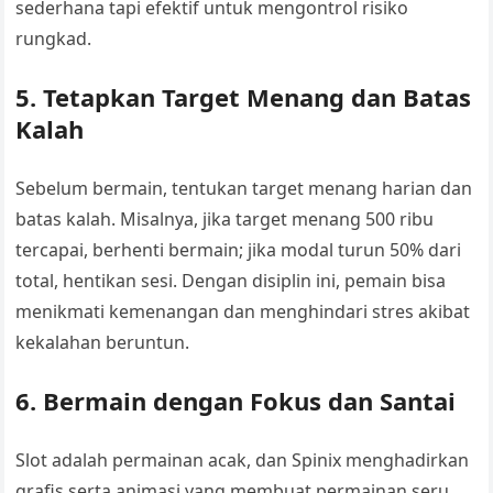
sederhana tapi efektif untuk mengontrol risiko
rungkad.
5. Tetapkan Target Menang dan Batas
Kalah
Sebelum bermain, tentukan target menang harian dan
batas kalah. Misalnya, jika target menang 500 ribu
tercapai, berhenti bermain; jika modal turun 50% dari
total, hentikan sesi. Dengan disiplin ini, pemain bisa
menikmati kemenangan dan menghindari stres akibat
kekalahan beruntun.
6. Bermain dengan Fokus dan Santai
Slot adalah permainan acak, dan Spinix menghadirkan
grafis serta animasi yang membuat permainan seru.