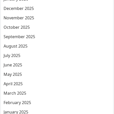
December 2025
November 2025
October 2025
September 2025
August 2025
July 2025
June 2025
May 2025
April 2025
March 2025
February 2025
January 2025