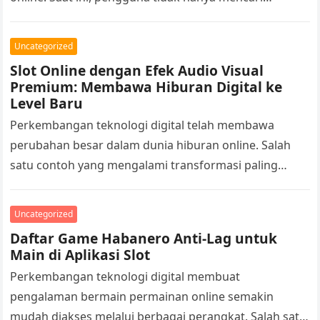
permainan dengan konsep sederhana, tetapi juga
pengalaman yang lebih…
Uncategorized
Slot Online dengan Efek Audio Visual
Premium: Membawa Hiburan Digital ke
Level Baru
Perkembangan teknologi digital telah membawa
perubahan besar dalam dunia hiburan online. Salah
satu contoh yang mengalami transformasi paling
menarik adalah permainan slot online. Dari tampilan
sederhana dengan…
Uncategorized
Daftar Game Habanero Anti-Lag untuk
Main di Aplikasi Slot
Perkembangan teknologi digital membuat
pengalaman bermain permainan online semakin
mudah diakses melalui berbagai perangkat. Salah satu