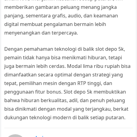
memberikan gambaran peluang menang jangka
panjang, sementara grafis, audio, dan keamanan
digital membuat pengalaman bermain lebih
menyenangkan dan terpercaya.
Dengan pemahaman teknologi di balik slot depo 5k,
pemain tidak hanya bisa menikmati hiburan, tetapi
juga bermain lebih cerdas. Modal lima ribu rupiah bisa
dimanfaatkan secara optimal dengan strategi yang
tepat, pemilihan mesin dengan RTP tinggi, dan
penggunaan fitur bonus. Slot depo 5k membuktikan
bahwa hiburan berkualitas, adil, dan penuh peluang
bisa dinikmati dengan modal yang terjangkau, berkat
dukungan teknologi modern di balik setiap putaran.