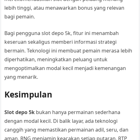
lebih tinggi, atau menawarkan bonus yang relevan
bagi pemain.
Bagi pengguna slot depo 5k, fitur ini menambah
keseruan sekaligus memberi informasi strategi
bermain. Teknologi ini membuat pemain merasa lebih
diperhatikan, meningkatkan peluang untuk
mengoptimalkan modal kecil menjadi kemenangan
yang menarik.
Kesimpulan
Slot depo 5k
bukan hanya permainan sederhana
dengan modal kecil. Di balik layar, ada teknologi
canggih yang memastikan permainan adil, seru, dan
aman. RNG menjamin keacakan setiap putaran, RTP