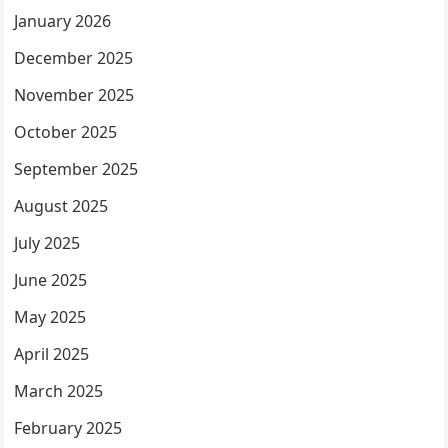
January 2026
December 2025
November 2025
October 2025
September 2025
August 2025
July 2025
June 2025
May 2025
April 2025
March 2025
February 2025