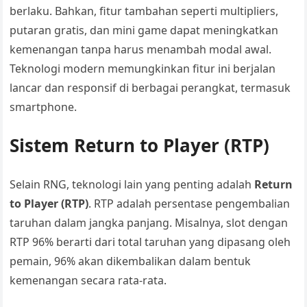
berlaku. Bahkan, fitur tambahan seperti multipliers,
putaran gratis, dan mini game dapat meningkatkan
kemenangan tanpa harus menambah modal awal.
Teknologi modern memungkinkan fitur ini berjalan
lancar dan responsif di berbagai perangkat, termasuk
smartphone.
Sistem Return to Player (RTP)
Selain RNG, teknologi lain yang penting adalah
Return
to Player (RTP)
. RTP adalah persentase pengembalian
taruhan dalam jangka panjang. Misalnya, slot dengan
RTP 96% berarti dari total taruhan yang dipasang oleh
pemain, 96% akan dikembalikan dalam bentuk
kemenangan secara rata-rata.