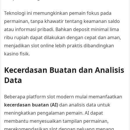
Teknologi ini memungkinkan pemain fokus pada
permainan, tanpa khawatir tentang keamanan saldo
atau informasi pribadi. Bahkan deposit minimal lima
ribu rupiah dapat dilakukan dengan cepat dan aman,
menjadikan slot online lebih praktis dibandingkan
kasino fisik.
Kecerdasan Buatan dan Analisis
Data
Beberapa platform slot modern mulai memanfaatkan
kecerdasan buatan (AI)
dan analisis data untuk
meningkatkan pengalaman pemain. AI dapat
membantu menyesuaikan tampilan permainan,
merekomendasikan slot dengan peluang menang