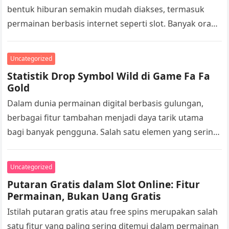
bentuk hiburan semakin mudah diakses, termasuk
permainan berbasis internet seperti slot. Banyak orang
tertarik karena konsep permainannya sederhana,
tampilan menarik, serta adanya…
Uncategorized
Statistik Drop Symbol Wild di Game Fa Fa
Gold
Dalam dunia permainan digital berbasis gulungan,
berbagai fitur tambahan menjadi daya tarik utama
bagi banyak pengguna. Salah satu elemen yang sering
dibahas dalam permainan slot adalah simbol…
Uncategorized
Putaran Gratis dalam Slot Online: Fitur
Permainan, Bukan Uang Gratis
Istilah putaran gratis atau free spins merupakan salah
satu fitur yang paling sering ditemui dalam permainan