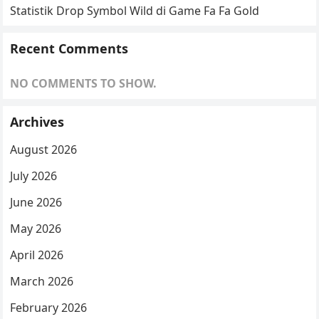
Statistik Drop Symbol Wild di Game Fa Fa Gold
Recent Comments
NO COMMENTS TO SHOW.
Archives
August 2026
July 2026
June 2026
May 2026
April 2026
March 2026
February 2026