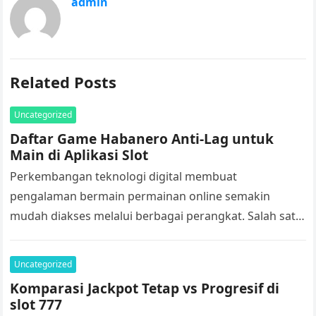
admin
Related Posts
Uncategorized
Daftar Game Habanero Anti-Lag untuk
Main di Aplikasi Slot
Perkembangan teknologi digital membuat
pengalaman bermain permainan online semakin
mudah diakses melalui berbagai perangkat. Salah satu
hal yang slot gacor menjadi perhatian pemain saat
menikmati permainan slot…
Uncategorized
Komparasi Jackpot Tetap vs Progresif di
slot 777