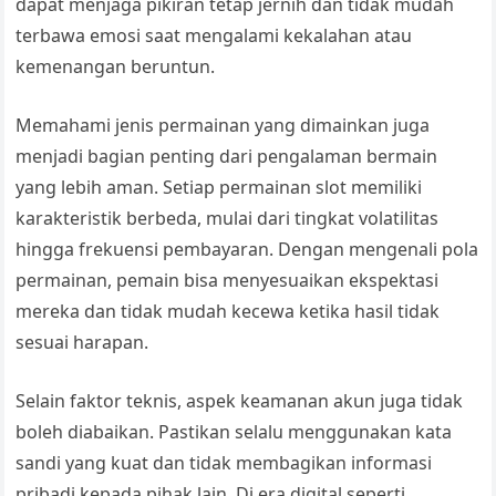
dapat menjaga pikiran tetap jernih dan tidak mudah
terbawa emosi saat mengalami kekalahan atau
kemenangan beruntun.
Memahami jenis permainan yang dimainkan juga
menjadi bagian penting dari pengalaman bermain
yang lebih aman. Setiap permainan slot memiliki
karakteristik berbeda, mulai dari tingkat volatilitas
hingga frekuensi pembayaran. Dengan mengenali pola
permainan, pemain bisa menyesuaikan ekspektasi
mereka dan tidak mudah kecewa ketika hasil tidak
sesuai harapan.
Selain faktor teknis, aspek keamanan akun juga tidak
boleh diabaikan. Pastikan selalu menggunakan kata
sandi yang kuat dan tidak membagikan informasi
pribadi kepada pihak lain. Di era digital seperti