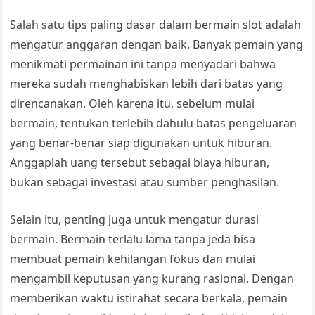
Salah satu tips paling dasar dalam bermain slot adalah
mengatur anggaran dengan baik. Banyak pemain yang
menikmati permainan ini tanpa menyadari bahwa
mereka sudah menghabiskan lebih dari batas yang
direncanakan. Oleh karena itu, sebelum mulai
bermain, tentukan terlebih dahulu batas pengeluaran
yang benar-benar siap digunakan untuk hiburan.
Anggaplah uang tersebut sebagai biaya hiburan,
bukan sebagai investasi atau sumber penghasilan.
Selain itu, penting juga untuk mengatur durasi
bermain. Bermain terlalu lama tanpa jeda bisa
membuat pemain kehilangan fokus dan mulai
mengambil keputusan yang kurang rasional. Dengan
memberikan waktu istirahat secara berkala, pemain