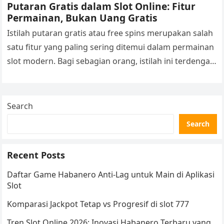
Putaran Gratis dalam Slot Online: Fitur
Permainan, Bukan Uang Gratis
Istilah putaran gratis atau free spins merupakan salah
satu fitur yang paling sering ditemui dalam permainan
slot modern. Bagi sebagian orang, istilah ini terdengar
seolah-olah pemain akan…
Search
Search
Recent Posts
Daftar Game Habanero Anti-Lag untuk Main di Aplikasi
Slot
Komparasi Jackpot Tetap vs Progresif di slot 777
Tren Slot Online 2026: Inovasi Habanero Terbaru yang