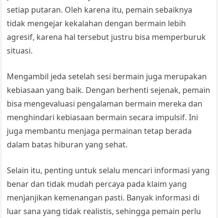
setiap putaran. Oleh karena itu, pemain sebaiknya
tidak mengejar kekalahan dengan bermain lebih
agresif, karena hal tersebut justru bisa memperburuk
situasi.
Mengambil jeda setelah sesi bermain juga merupakan
kebiasaan yang baik. Dengan berhenti sejenak, pemain
bisa mengevaluasi pengalaman bermain mereka dan
menghindari kebiasaan bermain secara impulsif. Ini
juga membantu menjaga permainan tetap berada
dalam batas hiburan yang sehat.
Selain itu, penting untuk selalu mencari informasi yang
benar dan tidak mudah percaya pada klaim yang
menjanjikan kemenangan pasti. Banyak informasi di
luar sana yang tidak realistis, sehingga pemain perlu