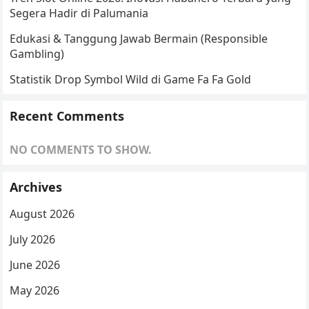
Segera Hadir di Palumania
Edukasi & Tanggung Jawab Bermain (Responsible
Gambling)
Statistik Drop Symbol Wild di Game Fa Fa Gold
Recent Comments
NO COMMENTS TO SHOW.
Archives
August 2026
July 2026
June 2026
May 2026