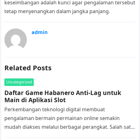
keseimbangan adalah kunci agar pengalaman tersebut
tetap menyenangkan dalam jangka panjang.
admin
Related Posts
Uncategorized
Daftar Game Habanero Anti-Lag untuk
Main di Aplikasi Slot
Perkembangan teknologi digital membuat
pengalaman bermain permainan online semakin
mudah diakses melalui berbagai perangkat. Salah satu
hal yang slot gacor menjadi perhatian pemain saat