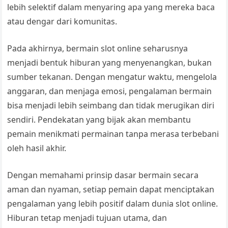
lebih selektif dalam menyaring apa yang mereka baca
atau dengar dari komunitas.
Pada akhirnya, bermain slot online seharusnya
menjadi bentuk hiburan yang menyenangkan, bukan
sumber tekanan. Dengan mengatur waktu, mengelola
anggaran, dan menjaga emosi, pengalaman bermain
bisa menjadi lebih seimbang dan tidak merugikan diri
sendiri. Pendekatan yang bijak akan membantu
pemain menikmati permainan tanpa merasa terbebani
oleh hasil akhir.
Dengan memahami prinsip dasar bermain secara
aman dan nyaman, setiap pemain dapat menciptakan
pengalaman yang lebih positif dalam dunia slot online.
Hiburan tetap menjadi tujuan utama, dan